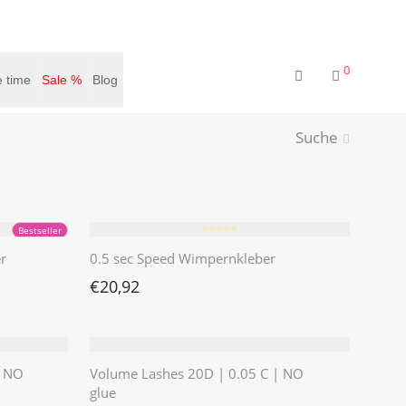
0
 time
Sale %
Blog
Suche
⭐️⭐️⭐️⭐️⭐️
Bestseller
r
0.5 sec Speed Wimpernkleber
€
20,92
| NO
Volume Lashes 20D | 0.05 C | NO
glue