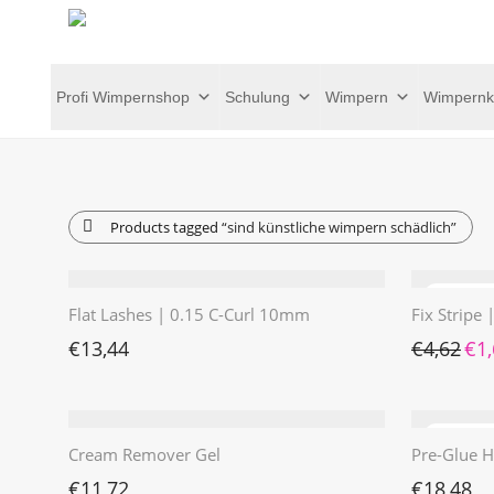
Profi Wimpernshop
Schulung
Wimpern
Wimpernk
Products tagged
“sind künstliche wimpern schädlich”
Flat Lashes | 0.15 C-Curl 10mm
Fix Stripe
Ursp
€
13,44
€
4,62
€
1
Cream Remover Gel
Pre-Glue H
€
11,72
€
18,48