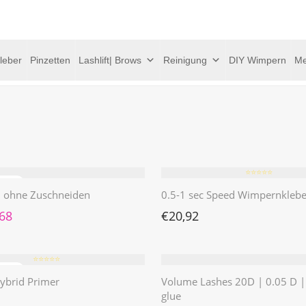
leber
Pinzetten
Lashlift| Brows
Reinigung
DIY Wimpern
Me
⭐️⭐️⭐️⭐️⭐️
 | ohne Zuschneiden
0.5-1 sec Speed Wimpernklebe
rünglicher Preis war: €4,62
Aktueller Preis ist: €1,68.
,68
€
20,92
⭐️⭐️⭐️⭐️⭐️
ybrid Primer
Volume Lashes 20D | 0.05 D 
glue