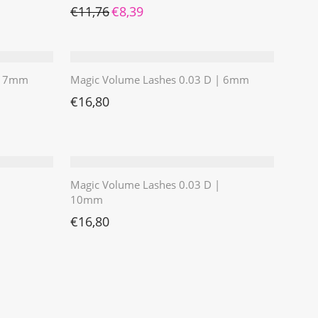
Ursprünglicher Preis war: €11,76
Aktueller Preis ist: €8,39.
€
11,76
€
8,39
 | 7mm
Magic Volume Lashes 0.03 D | 6mm
€
16,80
Magic Volume Lashes 0.03 D |
10mm
€
16,80