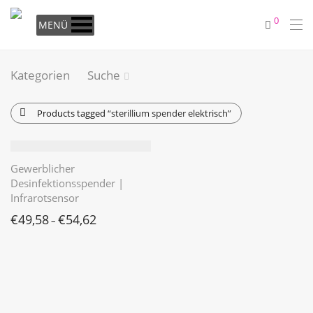
0
MENÜ
Kategorien
Suche
Products tagged
“sterillium spender elektrisch”
Gewerblicher
Desinfektionsspender |
Infrarotsensor
€
49,58
€
54,62
–