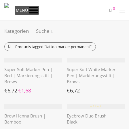
0
MENÜ
Kategorien
Suche
Products tagged
“tattoo marker permanent”
Super Soft Marker Pen |
Super Soft White Marker
Red | Markierungsstift |
Pen | Markierungsstift |
Brows
Brows
Ursprünglicher Preis war: €6,72
Aktueller Preis ist: €1,68.
€
6,72
€
1,68
€
6,72
⭐️⭐️⭐️⭐️⭐️
Brow Henna Brush |
Eyebrow Duo Brush
Bamboo
Black