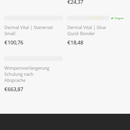
€
24,37
⭐️⭐️⭐️⭐️⭐️
🌿 Vegan
Dermal Vital | Starterset
Dermal Vital | Glue
Small
Quick Bonder
€
100,76
€
18,48
Wimpernverlängerung
Schulung nach
Absprache
€
663,87