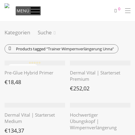
0
MENÜ
Kategorien
Suche
Products tagged
“Trainer Wimpernverlängerung Unna”
⭐️⭐️⭐️⭐️⭐️
Pre-Glue Hybrid Primer
Dermal Vital | Starterset
Premium
€
18,48
€
252,02
Dermal Vital | Starterset
Hochwertiger
Medium
Übungskopf |
Wimpernverlängerung
€
134,37