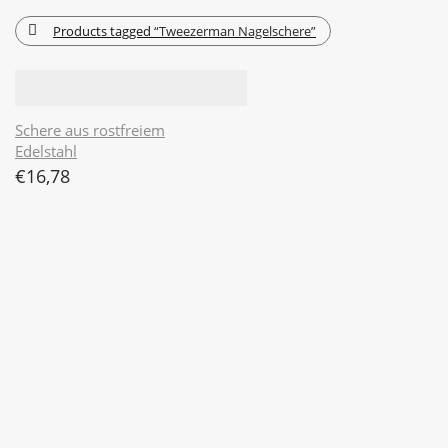
Products tagged
“Tweezerman Nagelschere”
Schere aus rostfreiem
Edelstahl
€
16,78