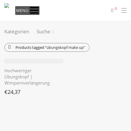
0
MENÜ
Kategorien
Suche
Products tagged
“übungskopf make up”
Hochwertiger
Übungskopf |
Wimpernverlängerung
€
24,37