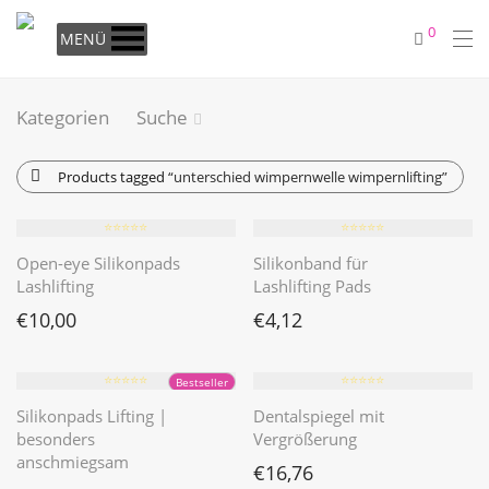
0
MENÜ
Kategorien
Suche
Products tagged
“unterschied wimpernwelle wimpernlifting”
⭐️⭐️⭐️⭐️⭐️
⭐️⭐️⭐️⭐️⭐️
Open-eye Silikonpads
Silikonband für
Lashlifting
Lashlifting Pads
€
10,00
€
4,12
⭐️⭐️⭐️⭐️⭐️
⭐️⭐️⭐️⭐️⭐️
Bestseller
Silikonpads Lifting |
Dentalspiegel mit
besonders
Vergrößerung
anschmiegsam
€
16,76