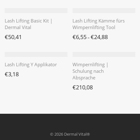
Lash Lifting Basic Kit |
Lash Lifting Kämme fürs
Dermal Vital
Wimpernlifting Tool
€
50,41
€
6,55
€
24,88
–
Lash Lifting Y Applikator
Wimpernlifting |
Schulung nach
€
3,18
Absprache
€
210,08
© 2026 Dermal Vital®