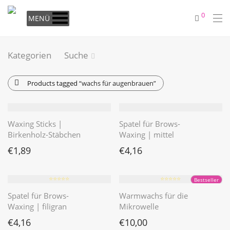
0
MENÜ
Kategorien
Suche
Products tagged
“wachs für augenbrauen”
Waxing Sticks |
Spatel für Brows-
Birkenholz-Stäbchen
Waxing | mittel
€
1,89
€
4,16
⭐️⭐️⭐️⭐️⭐️
⭐️⭐️⭐️⭐️⭐️
Bestseller
Spatel für Brows-
Warmwachs für die
Waxing | filigran
Mikrowelle
€
4,16
€
10,00