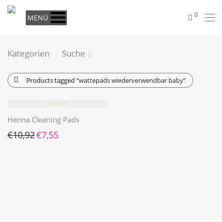
0
MENÜ
Kategorien
Suche
Products tagged
“wattepads wiederverwendbar baby”
⭐️⭐️⭐️⭐️⭐️
Henna Cleaning Pads
Ursprünglicher Preis war: €10,92
Aktueller Preis ist: €7,55.
€
10,92
€
7,55