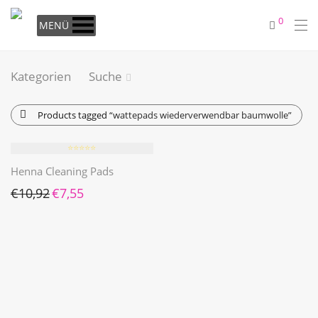
0
MENÜ
Kategorien
Suche
Products tagged
“wattepads wiederverwendbar baumwolle”
⭐️⭐️⭐️⭐️⭐️
Henna Cleaning Pads
Ursprünglicher Preis war: €10,92
Aktueller Preis ist: €7,55.
€
10,92
€
7,55