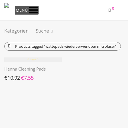
0
MENÜ
Kategorien
Suche
Products tagged
“wattepads wiederverwendbar microfaser”
⭐️⭐️⭐️⭐️⭐️
Henna Cleaning Pads
Ursprünglicher Preis war: €10,92
Aktueller Preis ist: €7,55.
€
10,92
€
7,55