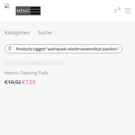
0
MENÜ
Kategorien
Suche
Products tagged
“wattepads wiederverwendbar pandoo”
⭐️⭐️⭐️⭐️⭐️
Henna Cleaning Pads
Ursprünglicher Preis war: €10,92
Aktueller Preis ist: €7,55.
€
10,92
€
7,55