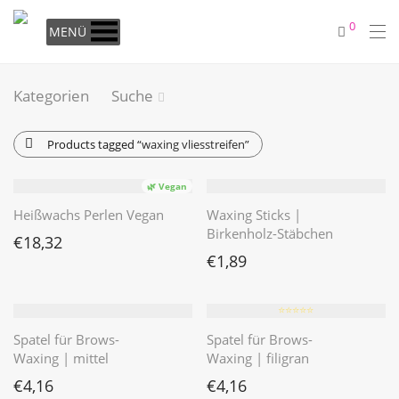
0
MENÜ
Kategorien
Suche
Products tagged
“waxing vliesstreifen”
🌿 Vegan
Heißwachs Perlen Vegan
Waxing Sticks |
Birkenholz-Stäbchen
€
18,32
€
1,89
⭐️⭐️⭐️⭐️⭐️
Spatel für Brows-
Spatel für Brows-
Waxing | mittel
Waxing | filigran
€
4,16
€
4,16