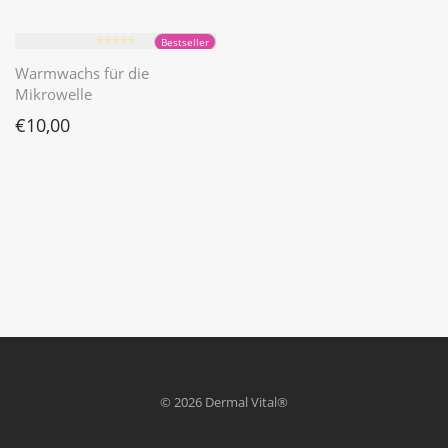
⭐️⭐️⭐️⭐️⭐️
Bestseller
Warmwachs für die
Mikrowelle
€
10,00
© 2026 Dermal Vital®