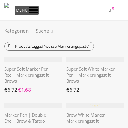
0
MENÜ
Kategorien
Suche
Products tagged
“weisse Markierungspaste”
Super Soft Marker Pen |
Super Soft White Marker
Red | Markierungsstift |
Pen | Markierungsstift |
Brows
Brows
Ursprünglicher Preis war: €6,72
Aktueller Preis ist: €1,68.
€
6,72
€
1,68
€
6,72
⭐️⭐️⭐️⭐️⭐️
Marker Pen | Double
Brow White Marker |
End | Brow & Tattoo
Markierungsstift