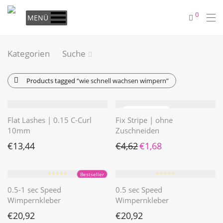
0
MENÜ
Kategorien
Suche
Products tagged
“wie schnell wachsen wimpern”
Flat Lashes | 0.15 C-Curl
Fix Stripe | ohne
10mm
Zuschneiden
Ursprünglicher Preis war: €4
Aktueller Preis ist: €1
€
13,44
€
4,62
€
1,68
⭐️⭐️⭐️⭐️⭐️
⭐️⭐️⭐️⭐️⭐️
Bestseller
0.5-1 sec Speed
0.5 sec Speed
Wimpernkleber
Wimpernkleber
€
20,92
€
20,92