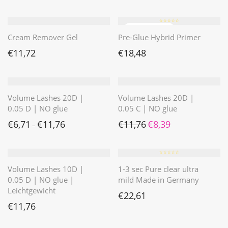
⭐️⭐️⭐️⭐️⭐️
Cream Remover Gel
Pre-Glue Hybrid Primer
€
11,72
€
18,48
Volume Lashes 20D |
Volume Lashes 20D |
0.05 D | NO glue
0.05 C | NO glue
Ursprünglicher Preis war: 
Aktueller Preis ist: 
€
6,71
€
11,76
€
11,76
€
8,39
–
⭐️⭐️⭐️⭐️⭐️
Volume Lashes 10D |
1-3 sec Pure clear ultra
0.05 D | NO glue |
mild Made in Germany
Leichtgewicht
€
22,61
€
11,76