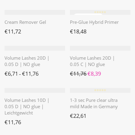
⭐️⭐️⭐️⭐️⭐️
Cream Remover Gel
Pre-Glue Hybrid Primer
€
11,72
€
18,48
Volume Lashes 20D |
Volume Lashes 20D |
0.05 D | NO glue
0.05 C | NO glue
Ursprünglicher Preis war: 
Aktueller Preis ist: 
€
6,71
€
11,76
€
11,76
€
8,39
–
⭐️⭐️⭐️⭐️⭐️
Volume Lashes 10D |
1-3 sec Pure clear ultra
0.05 D | NO glue |
mild Made in Germany
Leichtgewicht
€
22,61
€
11,76