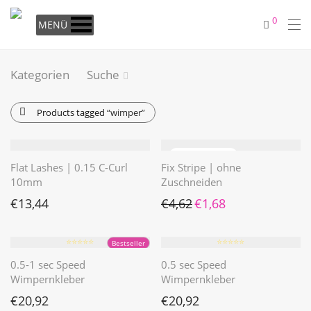
0
MENÜ
Kategorien
Suche
Products tagged
“wimper”
Flat Lashes | 0.15 C-Curl
Fix Stripe | ohne
10mm
Zuschneiden
Ursprünglicher Preis war: €4
Aktueller Preis ist: €1
€
13,44
€
4,62
€
1,68
⭐️⭐️⭐️⭐️⭐️
⭐️⭐️⭐️⭐️⭐️
Bestseller
0.5-1 sec Speed
0.5 sec Speed
Wimpernkleber
Wimpernkleber
€
20,92
€
20,92