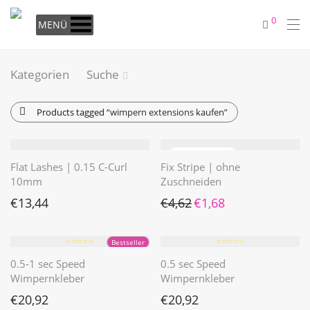
0
MENÜ
Kategorien
Suche
Products tagged
“wimpern extensions kaufen”
Flat Lashes | 0.15 C-Curl
Fix Stripe | ohne
10mm
Zuschneiden
Ursprünglicher Preis war: €4
Aktueller Preis ist: €1
€
13,44
€
4,62
€
1,68
⭐️⭐️⭐️⭐️⭐️
⭐️⭐️⭐️⭐️⭐️
Bestseller
0.5-1 sec Speed
0.5 sec Speed
Wimpernkleber
Wimpernkleber
€
20,92
€
20,92