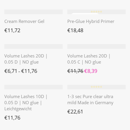
⭐️⭐️⭐️⭐️⭐️
Cream Remover Gel
Pre-Glue Hybrid Primer
€
11,72
€
18,48
Volume Lashes 20D |
Volume Lashes 20D |
0.05 D | NO glue
0.05 C | NO glue
Ursprünglicher Preis war: 
Aktueller Preis ist: 
€
6,71
€
11,76
€
11,76
€
8,39
–
⭐️⭐️⭐️⭐️⭐️
Volume Lashes 10D |
1-3 sec Pure clear ultra
0.05 D | NO glue |
mild Made in Germany
Leichtgewicht
€
22,61
€
11,76