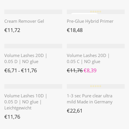
⭐️⭐️⭐️⭐️⭐️
Cream Remover Gel
Pre-Glue Hybrid Primer
€
11,72
€
18,48
Volume Lashes 20D |
Volume Lashes 20D |
0.05 D | NO glue
0.05 C | NO glue
Ursprünglicher Preis war: 
Aktueller Preis ist: 
€
6,71
€
11,76
€
11,76
€
8,39
–
⭐️⭐️⭐️⭐️⭐️
Volume Lashes 10D |
1-3 sec Pure clear ultra
0.05 D | NO glue |
mild Made in Germany
Leichtgewicht
€
22,61
€
11,76