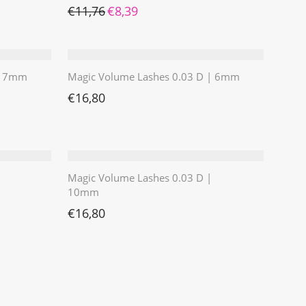
Ursprünglicher Preis war: €11,76
Aktueller Preis ist: €8,39.
€
11,76
€
8,39
 | 7mm
Magic Volume Lashes 0.03 D | 6mm
€
16,80
Magic Volume Lashes 0.03 D |
10mm
€
16,80