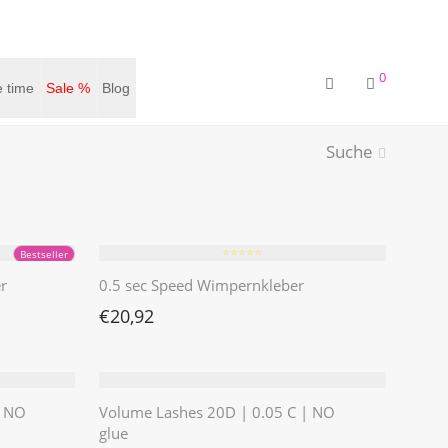
0
 time
Sale %
Blog
Suche
⭐️⭐️⭐️⭐️⭐️
Bestseller
r
0.5 sec Speed Wimpernkleber
€
20,92
| NO
Volume Lashes 20D | 0.05 C | NO
glue