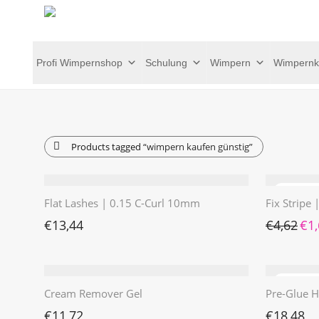
Profi Wimpernshop
Schulung
Wimpern
Wimpernk
Products tagged
“wimpern kaufen günstig”
Flat Lashes | 0.15 C-Curl 10mm
Fix Stripe
Ursp
€
13,44
€
4,62
€
1
Cream Remover Gel
Pre-Glue H
€
11,72
€
18,48