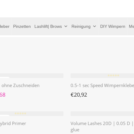
leber
Pinzetten
Lashlift| Brows
Reinigung
DIY Wimpern
Me
⭐️⭐️⭐️⭐️⭐️
 | ohne Zuschneiden
0.5-1 sec Speed Wimpernklebe
rünglicher Preis war: €4,62
Aktueller Preis ist: €1,68.
,68
€
20,92
⭐️⭐️⭐️⭐️⭐️
ybrid Primer
Volume Lashes 20D | 0.05 D 
glue