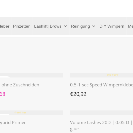
leber
Pinzetten
Lashlift| Brows
Reinigung
DIY Wimpern
Me
⭐️⭐️⭐️⭐️⭐️
 | ohne Zuschneiden
0.5-1 sec Speed Wimpernklebe
rünglicher Preis war: €4,62
Aktueller Preis ist: €1,68.
,68
€
20,92
⭐️⭐️⭐️⭐️⭐️
ybrid Primer
Volume Lashes 20D | 0.05 D 
glue