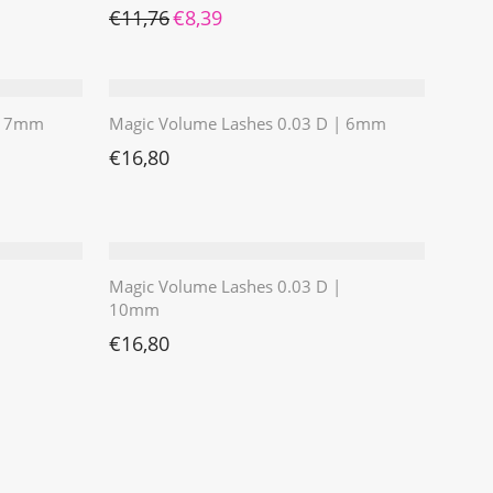
Ursprünglicher Preis war: €11,76
Aktueller Preis ist: €8,39.
€
11,76
€
8,39
 | 7mm
Magic Volume Lashes 0.03 D | 6mm
€
16,80
Magic Volume Lashes 0.03 D |
10mm
€
16,80