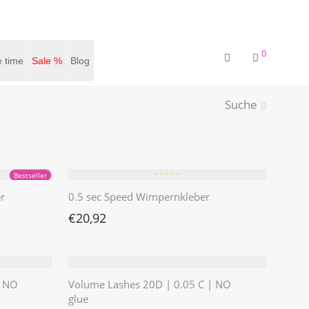
0
 time
Sale %
Blog
Suche
⭐️⭐️⭐️⭐️⭐️
Bestseller
r
0.5 sec Speed Wimpernkleber
€
20,92
| NO
Volume Lashes 20D | 0.05 C | NO
glue