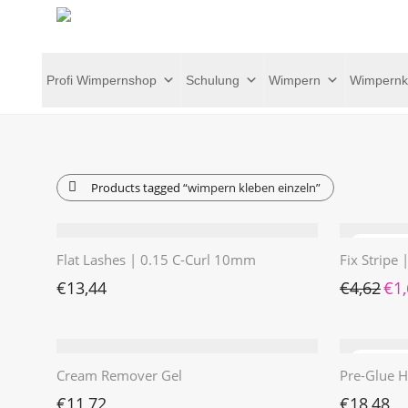
Profi Wimpernshop
Schulung
Wimpern
Wimpernk
Products tagged
“wimpern kleben einzeln”
Flat Lashes | 0.15 C-Curl 10mm
Fix Stripe
Ursp
€
13,44
€
4,62
€
1
Cream Remover Gel
Pre-Glue H
€
11,72
€
18,48