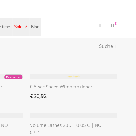
0
 time
Sale %
Blog
Suche
⭐️⭐️⭐️⭐️⭐️
Bestseller
r
0.5 sec Speed Wimpernkleber
€
20,92
| NO
Volume Lashes 20D | 0.05 C | NO
glue