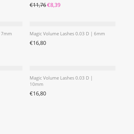
Ursprünglicher Preis war: €11,76
Aktueller Preis ist: €8,39.
€
11,76
€
8,39
 | 7mm
Magic Volume Lashes 0.03 D | 6mm
€
16,80
Magic Volume Lashes 0.03 D |
10mm
€
16,80