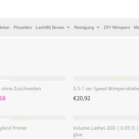
leber
Pinzetten
Lashlift| Brows
Reinigung
DIY Wimpern
Me
⭐️⭐️⭐️⭐️⭐️
 | ohne Zuschneiden
0.5-1 sec Speed Wimpernklebe
rünglicher Preis war: €4,62
Aktueller Preis ist: €1,68.
,68
€
20,92
⭐️⭐️⭐️⭐️⭐️
ybrid Primer
Volume Lashes 20D | 0.05 D 
glue