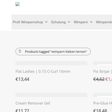
Profi Wimpernshop
Schulung
Wimpern
Wimpernk
Products tagged
“wimpern kleben lernen”
Flat Lashes | 0.15 C-Curl 10mm
Fix Stripe
Ursp
€
13,44
€
4,62
€
1
Cream Remover Gel
Pre-Glue H
€
11,72
€
18,48