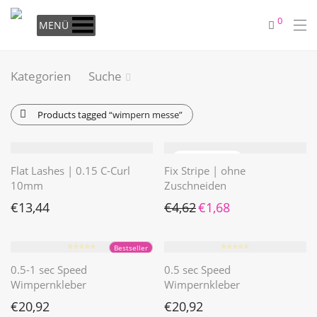
0
MENÜ
Kategorien
Suche
Products tagged
“wimpern messe”
Flat Lashes | 0.15 C-Curl
Fix Stripe | ohne
10mm
Zuschneiden
Ursprünglicher Preis war: €4
Aktueller Preis ist: €1
€
13,44
€
4,62
€
1,68
⭐️⭐️⭐️⭐️⭐️
⭐️⭐️⭐️⭐️⭐️
Bestseller
0.5-1 sec Speed
0.5 sec Speed
Wimpernkleber
Wimpernkleber
€
20,92
€
20,92