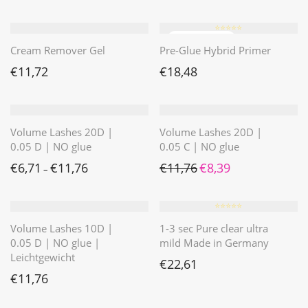
⭐️⭐️⭐️⭐️⭐️
Cream Remover Gel
Pre-Glue Hybrid Primer
€
11,72
€
18,48
Volume Lashes 20D |
Volume Lashes 20D |
0.05 D | NO glue
0.05 C | NO glue
Ursprünglicher Preis war: 
Aktueller Preis ist: 
€
6,71
€
11,76
€
11,76
€
8,39
–
⭐️⭐️⭐️⭐️⭐️
Volume Lashes 10D |
1-3 sec Pure clear ultra
0.05 D | NO glue |
mild Made in Germany
Leichtgewicht
€
22,61
€
11,76