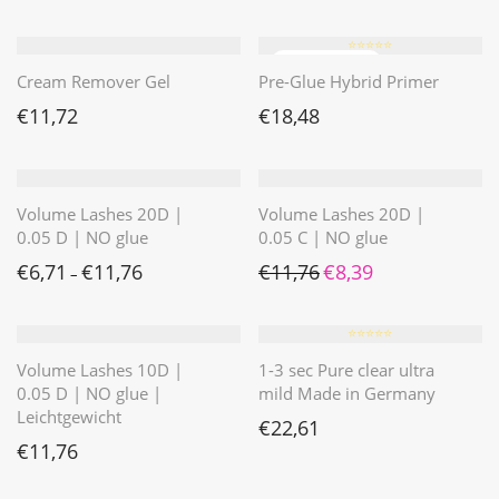
⭐️⭐️⭐️⭐️⭐️
Cream Remover Gel
Pre-Glue Hybrid Primer
€
11,72
€
18,48
Volume Lashes 20D |
Volume Lashes 20D |
0.05 D | NO glue
0.05 C | NO glue
Ursprünglicher Preis war: 
Aktueller Preis ist: 
€
6,71
€
11,76
€
11,76
€
8,39
–
⭐️⭐️⭐️⭐️⭐️
Volume Lashes 10D |
1-3 sec Pure clear ultra
0.05 D | NO glue |
mild Made in Germany
Leichtgewicht
€
22,61
€
11,76