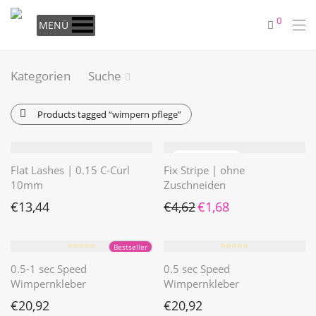
0
MENÜ
Kategorien
Suche
Products tagged
“wimpern pflege”
Flat Lashes | 0.15 C-Curl
Fix Stripe | ohne
10mm
Zuschneiden
Ursprünglicher Preis war: €4
Aktueller Preis ist: €1
€
13,44
€
4,62
€
1,68
⭐️⭐️⭐️⭐️⭐️
⭐️⭐️⭐️⭐️⭐️
Bestseller
0.5-1 sec Speed
0.5 sec Speed
Wimpernkleber
Wimpernkleber
€
20,92
€
20,92