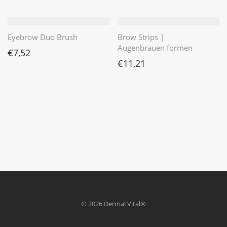
Eyebrow Duo Brush
Brow Strips |
Augenbrauen formen
€
7,52
€
11,21
© 2026 Dermal Vital®