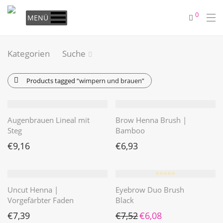
0
MENÜ
Kategorien
Suche
Products tagged
“wimpern und brauen”
Augenbrauen Lineal mit
Brow Henna Brush |
Steg
Bamboo
€
9,16
€
6,93
⭐️⭐️⭐️⭐️⭐️
Uncut Henna |
Eyebrow Duo Brush
Vorgefärbter Faden
Black
Ursprünglicher Preis war: €7
Aktueller Preis ist: €6
€
7,39
€
7,52
€
6,08