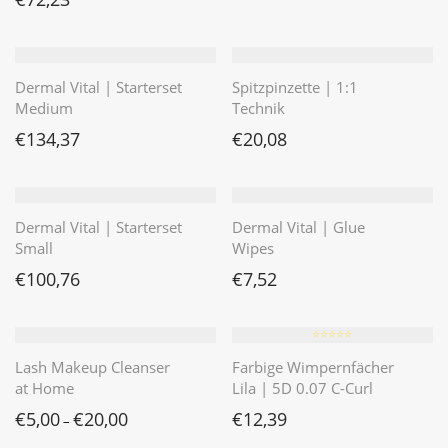
Dermal Vital | Starterset
Spitzpinzette | 1:1
Medium
Technik
€
134,37
€
20,08
Dermal Vital | Starterset
Dermal Vital | Glue
Small
Wipes
€
100,76
€
7,52
⭐️⭐️⭐️⭐️⭐️
Lash Makeup Cleanser
Farbige Wimpernfächer
at Home
Lila | 5D 0.07 C-Curl
€
5,00
€
20,00
€
12,39
–