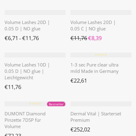
Volume Lashes 20D |
Volume Lashes 20D |
0.05 D | NO glue
0.05 C | NO glue
Ursprünglicher Preis war: 
Aktueller Preis ist: 
€
6,71
€
11,76
€
11,76
€
8,39
–
⭐️⭐️⭐️⭐️⭐️
Volume Lashes 10D |
1-3 sec Pure clear ultra
0.05 D | NO glue |
mild Made in Germany
Leichtgewicht
€
22,61
€
11,76
⭐️⭐️⭐️⭐️⭐️
Bestseller
DUMONT Diamond
Dermal Vital | Starterset
Pinzette 7DSP für
Premium
Volume
€
252,02
€
72,23