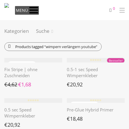
0
MENÜ
Kategorien
Suche
Products tagged
“wimpern verlängern youtube”
⭐️⭐️⭐️⭐️⭐️
Bestseller
Fix Stripe | ohne
0.5-1 sec Speed
Zuschneiden
Wimpernkleber
Ursprünglicher Preis war: €4,62
Aktueller Preis ist: €1,68.
€
4,62
€
1,68
€
20,92
⭐️⭐️⭐️⭐️⭐️
⭐️⭐️⭐️⭐️⭐️
0.5 sec Speed
Pre-Glue Hybrid Primer
Wimpernkleber
€
18,48
€
20,92