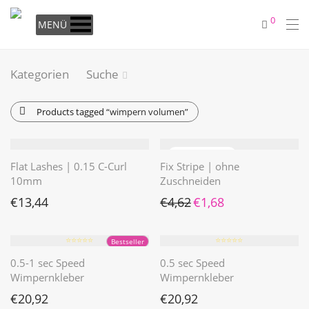
0
MENÜ
Kategorien
Suche
Products tagged
“wimpern volumen”
Flat Lashes | 0.15 C-Curl
Fix Stripe | ohne
10mm
Zuschneiden
Ursprünglicher Preis war: €4
Aktueller Preis ist: €1
€
13,44
€
4,62
€
1,68
⭐️⭐️⭐️⭐️⭐️
⭐️⭐️⭐️⭐️⭐️
Bestseller
0.5-1 sec Speed
0.5 sec Speed
Wimpernkleber
Wimpernkleber
€
20,92
€
20,92