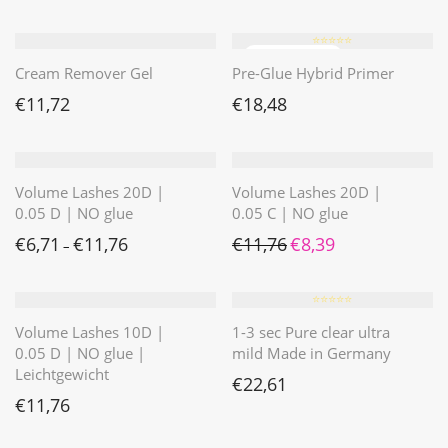
⭐️⭐️⭐️⭐️⭐️
Cream Remover Gel
Pre-Glue Hybrid Primer
€
11,72
€
18,48
Volume Lashes 20D |
Volume Lashes 20D |
0.05 D | NO glue
0.05 C | NO glue
Ursprünglicher Preis war: 
Aktueller Preis ist: 
€
6,71
€
11,76
€
11,76
€
8,39
–
⭐️⭐️⭐️⭐️⭐️
Volume Lashes 10D |
1-3 sec Pure clear ultra
0.05 D | NO glue |
mild Made in Germany
Leichtgewicht
€
22,61
€
11,76