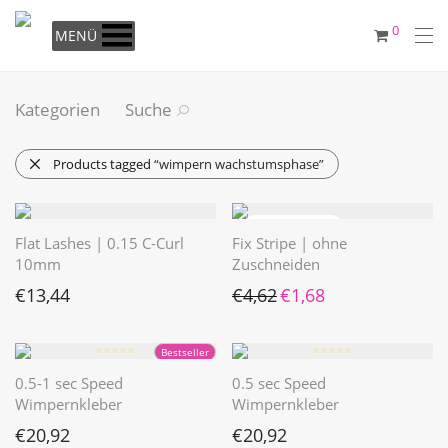
0
MENÜ
Kategorien
Suche
Products tagged
“wimpern wachstumsphase”
Flat Lashes | 0.15 C-Curl
Fix Stripe | ohne
10mm
Zuschneiden
Ursprünglicher Preis war: €4
Aktueller Preis ist: €1
€
13,44
€
4,62
€
1,68
⭐️⭐️⭐️⭐️⭐️
⭐️⭐️⭐️⭐️⭐️
Bestseller
0.5-1 sec Speed
0.5 sec Speed
Wimpernkleber
Wimpernkleber
€
20,92
€
20,92