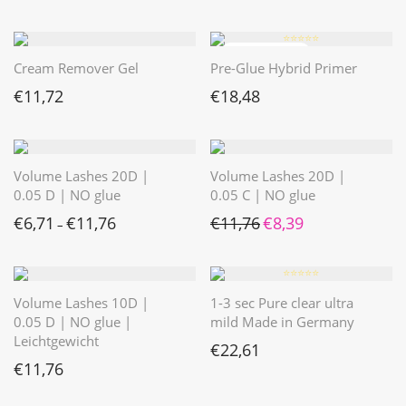
⭐️⭐️⭐️⭐️⭐️
Cream Remover Gel
Pre-Glue Hybrid Primer
€
11,72
€
18,48
Volume Lashes 20D |
Volume Lashes 20D |
0.05 D | NO glue
0.05 C | NO glue
Ursprünglicher Preis war: 
Aktueller Preis ist: 
€
6,71
€
11,76
€
11,76
€
8,39
–
⭐️⭐️⭐️⭐️⭐️
Volume Lashes 10D |
1-3 sec Pure clear ultra
0.05 D | NO glue |
mild Made in Germany
Leichtgewicht
€
22,61
€
11,76