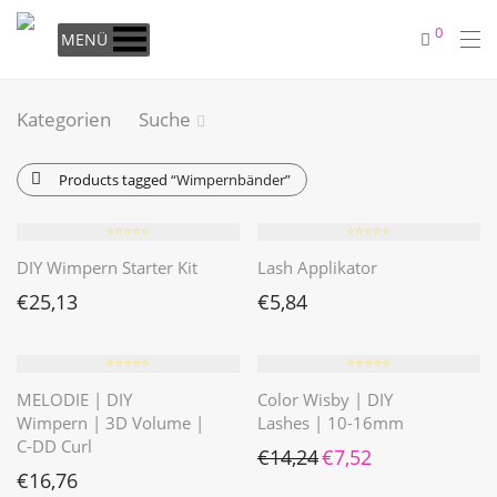
0
MENÜ
Kategorien
Suche
Products tagged
“Wimpernbänder”
⭐️⭐️⭐️⭐️⭐️
⭐️⭐️⭐️⭐️⭐️
DIY Wimpern Starter Kit
Lash Applikator
€
25,13
€
5,84
⭐️⭐️⭐️⭐️⭐️
⭐️⭐️⭐️⭐️⭐️
MELODIE | DIY
Color Wisby | DIY
Wimpern | 3D Volume |
Lashes | 10-16mm
C-DD Curl
Ursprünglicher Preis war: 
Aktueller Preis ist: 
€
14,24
€
7,52
€
16,76