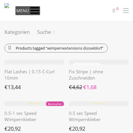
0
MENÜ
Kategorien
Suche
Products tagged
“wimpernextensions düsseldorf”
Flat Lashes | 0.15 C-Curl
Fix Stripe | ohne
10mm
Zuschneiden
Ursprünglicher Preis war: €4
Aktueller Preis ist: €1
€
13,44
€
4,62
€
1,68
⭐️⭐️⭐️⭐️⭐️
⭐️⭐️⭐️⭐️⭐️
Bestseller
0.5-1 sec Speed
0.5 sec Speed
Wimpernkleber
Wimpernkleber
€
20,92
€
20,92