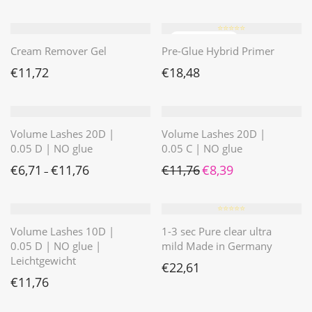
⭐️⭐️⭐️⭐️⭐️
Cream Remover Gel
Pre-Glue Hybrid Primer
€
11,72
€
18,48
Volume Lashes 20D |
Volume Lashes 20D |
0.05 D | NO glue
0.05 C | NO glue
Ursprünglicher Preis war: 
Aktueller Preis ist: 
€
6,71
€
11,76
€
11,76
€
8,39
–
⭐️⭐️⭐️⭐️⭐️
Volume Lashes 10D |
1-3 sec Pure clear ultra
0.05 D | NO glue |
mild Made in Germany
Leichtgewicht
€
22,61
€
11,76