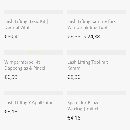
Lash Lifting Basic Kit |
Lash Lifting Kämme fürs
Dermal Vital
Wimpernlifting Tool
€
50,41
€
6,55
€
24,88
–
⭐️⭐️⭐️⭐️⭐️
Wimpernfarbe Kit |
Lash Lifting Tool mit
Dappenglas & Pinsel
Kamm
€
6,93
€
8,36
Lash Lifting Y Applikator
Spatel für Brows-
Waxing | mittel
€
3,18
€
4,16