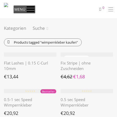
0
MENÜ
Kategorien
Suche
Products tagged
“wimpernkleber kaufen”
Flat Lashes | 0.15 C-Curl
Fix Stripe | ohne
10mm
Zuschneiden
Ursprünglicher Preis war: €4
Aktueller Preis ist: €1
€
13,44
€
4,62
€
1,68
⭐️⭐️⭐️⭐️⭐️
⭐️⭐️⭐️⭐️⭐️
Bestseller
0.5-1 sec Speed
0.5 sec Speed
Wimpernkleber
Wimpernkleber
€
20,92
€
20,92