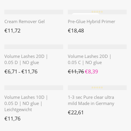
⭐️⭐️⭐️⭐️⭐️
Cream Remover Gel
Pre-Glue Hybrid Primer
€
11,72
€
18,48
Volume Lashes 20D |
Volume Lashes 20D |
0.05 D | NO glue
0.05 C | NO glue
Ursprünglicher Preis war: 
Aktueller Preis ist: 
€
6,71
€
11,76
€
11,76
€
8,39
–
⭐️⭐️⭐️⭐️⭐️
Volume Lashes 10D |
1-3 sec Pure clear ultra
0.05 D | NO glue |
mild Made in Germany
Leichtgewicht
€
22,61
€
11,76