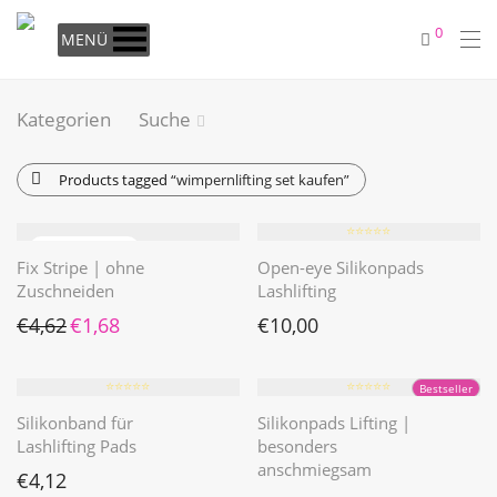
0
MENÜ
Kategorien
Suche
Products tagged
“wimpernlifting set kaufen”
⭐️⭐️⭐️⭐️⭐️
Fix Stripe | ohne
Open-eye Silikonpads
Zuschneiden
Lashlifting
Ursprünglicher Preis war: €4,62
Aktueller Preis ist: €1,68.
€
4,62
€
1,68
€
10,00
⭐️⭐️⭐️⭐️⭐️
⭐️⭐️⭐️⭐️⭐️
Bestseller
Silikonband für
Silikonpads Lifting |
Lashlifting Pads
besonders
anschmiegsam
€
4,12