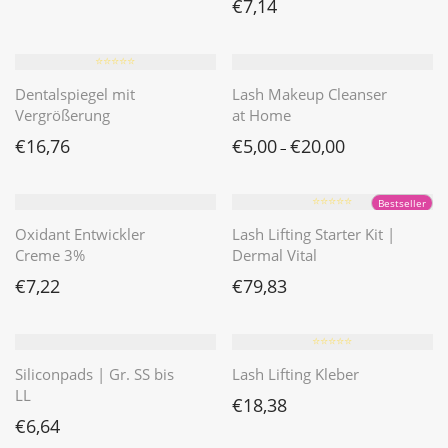
€
7,14
⭐️⭐️⭐️⭐️⭐️
Dentalspiegel mit
Lash Makeup Cleanser
Vergrößerung
at Home
€
16,76
€
5,00
€
20,00
–
⭐️⭐️⭐️⭐️⭐️
Bestseller
Oxidant Entwickler
Lash Lifting Starter Kit |
Creme 3%
Dermal Vital
€
7,22
€
79,83
⭐️⭐️⭐️⭐️⭐️
Siliconpads | Gr. SS bis
Lash Lifting Kleber
LL
€
18,38
€
6,64