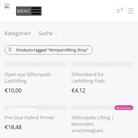
0
MENÜ
Kategorien
Suche
Products tagged
“Wimpernlifting Shop”
⭐️⭐️⭐️⭐️⭐️
⭐️⭐️⭐️⭐️⭐️
Open-eye Silikonpads
Silikonband für
Lashlifting
Lashlifting Pads
€
10,00
€
4,12
⭐️⭐️⭐️⭐️⭐️
⭐️⭐️⭐️⭐️⭐️
Bestseller
Pre-Glue Hybrid Primer
Silikonpads Lifting |
besonders
€
18,48
anschmiegsam