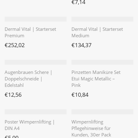
€
7,14
Dermal Vital | Starterset
Dermal Vital | Starterset
Premium
Medium
€
252,02
€
134,37
Augenbrauen Schere |
Pinzetten Maniküre Set
Doppelschneide |
Etui Magic Metallic –
Edelstahl
Pink
€
12,56
€
10,84
Poster Wimpernlifting |
Wimpernlifting
DIN A4
Pflegehinweise für
Kunden, 30er Pack
€
5,00