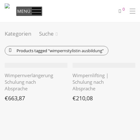
0
MENÜ
Kategorien
Suche
Products tagged
“wimpernstylistin ausbildung”
Wimpernverlängerung
Wimpernlifting |
Schulung nach
Schulung nach
Absprache
Absprache
€
663,87
€
210,08