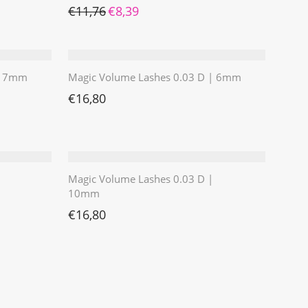
Ursprünglicher Preis war: €11,76
Aktueller Preis ist: €8,39.
€
11,76
€
8,39
 | 7mm
Magic Volume Lashes 0.03 D | 6mm
€
16,80
Magic Volume Lashes 0.03 D |
10mm
€
16,80