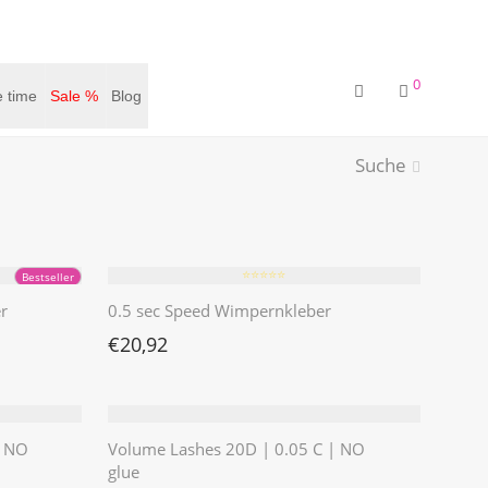
0
 time
Sale %
Blog
Suche
⭐️⭐️⭐️⭐️⭐️
Bestseller
r
0.5 sec Speed Wimpernkleber
€
20,92
| NO
Volume Lashes 20D | 0.05 C | NO
glue