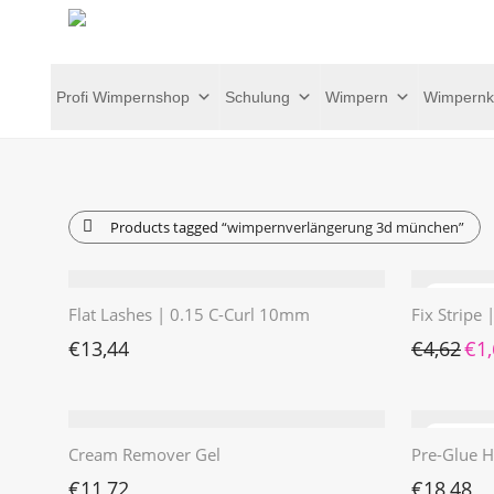
Profi Wimpernshop
Schulung
Wimpern
Wimpernk
Products tagged
“wimpernverlängerung 3d münchen”
Flat Lashes | 0.15 C-Curl 10mm
Fix Stripe
Ursp
€
13,44
€
4,62
€
1
Cream Remover Gel
Pre-Glue H
€
11,72
€
18,48