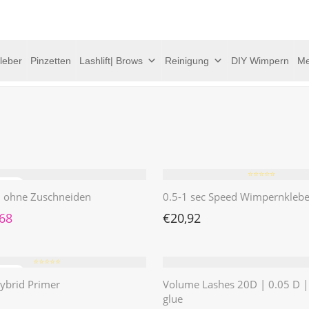
leber
Pinzetten
Lashlift| Brows
Reinigung
DIY Wimpern
Me
⭐️⭐️⭐️⭐️⭐️
 | ohne Zuschneiden
0.5-1 sec Speed Wimpernklebe
rünglicher Preis war: €4,62
Aktueller Preis ist: €1,68.
,68
€
20,92
⭐️⭐️⭐️⭐️⭐️
ybrid Primer
Volume Lashes 20D | 0.05 D 
glue