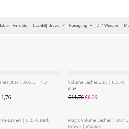
leber
Pinzetten
Lashlift| Brows
Reinigung
DIY Wimpern
Me
shes 20D | 0.05 D | NO
Volume Lashes 20D | 0.05 C 
glue
Ursprünglicher Preis war: 
Aktueller Preis ist:
11,76
€
11,76
€
8,39
⭐️⭐️⭐️⭐️⭐️
⭐️⭐️⭐️⭐️⭐️
me Lashes | 0.05 C Dark
Magic Volume Lashes | 0.07 D
Brown | Mixbox