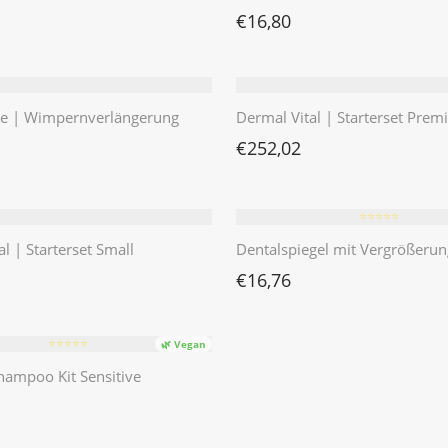
€
16,80
te | Wimpernverlängerung
Dermal Vital | Starterset Pre
€
252,02
⭐️⭐️⭐️⭐️⭐️
l | Starterset Small
Dentalspiegel mit Vergrößerun
€
16,76
⭐️⭐️⭐️⭐️⭐️
🌿 Vegan
ampoo Kit Sensitive