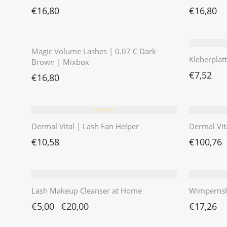
€
16,80
€
16,80
⭐️⭐️⭐️⭐️⭐️
Magic Volume Lashes | 0.07 C Dark
Kleberplat
Brown | Mixbox
€
7,52
€
16,80
⭐️⭐️⭐️⭐️⭐️
Dermal Vital | Lash Fan Helper
Dermal Vita
€
10,58
€
100,76
Lash Makeup Cleanser at Home
Wimpernsh
€
5,00
€
20,00
€
17,26
–