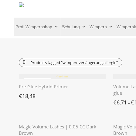
Profi Wimpernshop
Schulung
Wimpern
Wimpernk
Products tagged
“wimpernverlängerung allergie”
⭐️⭐️⭐️⭐️⭐️
Pre-Glue Hybrid Primer
Volume La
glue
€
18,48
€
6,71
€
–
⭐️⭐️⭐️⭐️⭐️
Magic Volume Lashes | 0.05 CC Dark
Magic Volu
Brown
Brown