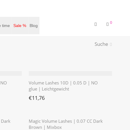
0
 time
Sale %
Blog
Suche
| NO
Volume Lashes 10D | 0.05 D | NO
glue | Leichtgewicht
€11,76
 €8,39.
€
11,76
 Dark
Magic Volume Lashes | 0.07 CC Dark
Brown | Mixbox