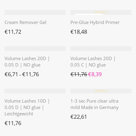
⭐️⭐️⭐️⭐️⭐️
Cream Remover Gel
Pre-Glue Hybrid Primer
€
11,72
€
18,48
Volume Lashes 20D |
Volume Lashes 20D |
0.05 D | NO glue
0.05 C | NO glue
Ursprünglicher Preis war: 
Aktueller Preis ist: 
€
6,71
€
11,76
€
11,76
€
8,39
–
⭐️⭐️⭐️⭐️⭐️
Volume Lashes 10D |
1-3 sec Pure clear ultra
0.05 D | NO glue |
mild Made in Germany
Leichtgewicht
€
22,61
€
11,76