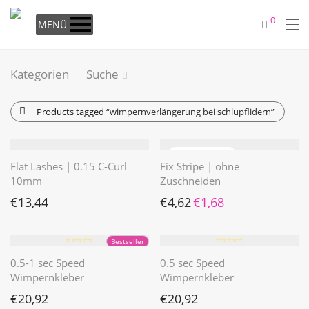
0
MENÜ
Kategorien
Suche
Products tagged
“wimpernverlängerung bei schlupflidern”
Flat Lashes | 0.15 C-Curl
Fix Stripe | ohne
10mm
Zuschneiden
Ursprünglicher Preis war: €4
Aktueller Preis ist: €1
€
13,44
€
4,62
€
1,68
⭐️⭐️⭐️⭐️⭐️
⭐️⭐️⭐️⭐️⭐️
Bestseller
0.5-1 sec Speed
0.5 sec Speed
Wimpernkleber
Wimpernkleber
€
20,92
€
20,92