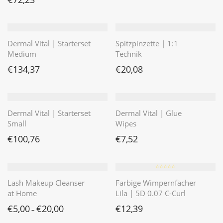
Dermal Vital | Starterset
Spitzpinzette | 1:1
Medium
Technik
€
134,37
€
20,08
Dermal Vital | Starterset
Dermal Vital | Glue
Small
Wipes
€
100,76
€
7,52
⭐️⭐️⭐️⭐️⭐️
Lash Makeup Cleanser
Farbige Wimpernfächer
at Home
Lila | 5D 0.07 C-Curl
€
5,00
€
20,00
€
12,39
–