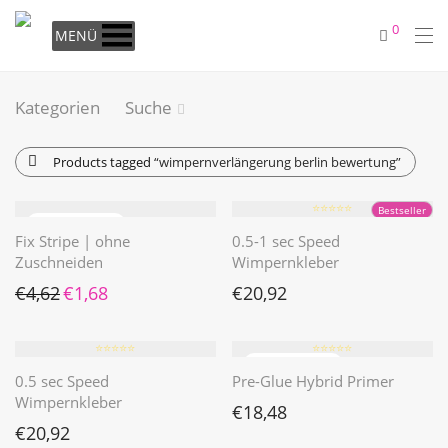
0
MENÜ
Kategorien
Suche
Products tagged
“wimpernverlängerung berlin bewertung”
⭐️⭐️⭐️⭐️⭐️
Bestseller
Fix Stripe | ohne
0.5-1 sec Speed
Zuschneiden
Wimpernkleber
Ursprünglicher Preis war: €4,62
Aktueller Preis ist: €1,68.
€
4,62
€
1,68
€
20,92
⭐️⭐️⭐️⭐️⭐️
⭐️⭐️⭐️⭐️⭐️
0.5 sec Speed
Pre-Glue Hybrid Primer
Wimpernkleber
€
18,48
€
20,92