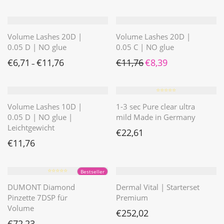
Volume Lashes 20D |
Volume Lashes 20D |
0.05 D | NO glue
0.05 C | NO glue
Ursprünglicher Preis war: 
Aktueller Preis ist: 
€
6,71
€
11,76
€
11,76
€
8,39
–
⭐️⭐️⭐️⭐️⭐️
Volume Lashes 10D |
1-3 sec Pure clear ultra
0.05 D | NO glue |
mild Made in Germany
Leichtgewicht
€
22,61
€
11,76
⭐️⭐️⭐️⭐️⭐️
Bestseller
DUMONT Diamond
Dermal Vital | Starterset
Pinzette 7DSP für
Premium
Volume
€
252,02
€
72,23