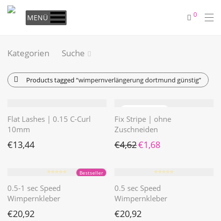
0
MENÜ
Kategorien
Suche
Products tagged
“wimpernverlängerung dortmund günstig”
Flat Lashes | 0.15 C-Curl
Fix Stripe | ohne
10mm
Zuschneiden
Ursprünglicher Preis war: €4
Aktueller Preis ist: €1
€
13,44
€
4,62
€
1,68
⭐️⭐️⭐️⭐️⭐️
⭐️⭐️⭐️⭐️⭐️
Bestseller
0.5-1 sec Speed
0.5 sec Speed
Wimpernkleber
Wimpernkleber
€
20,92
€
20,92