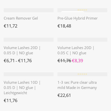
⭐️⭐️⭐️⭐️⭐️
Cream Remover Gel
Pre-Glue Hybrid Primer
€
11,72
€
18,48
Volume Lashes 20D |
Volume Lashes 20D |
0.05 D | NO glue
0.05 C | NO glue
Ursprünglicher Preis war: 
Aktueller Preis ist: 
€
6,71
€
11,76
€
11,76
€
8,39
–
⭐️⭐️⭐️⭐️⭐️
Volume Lashes 10D |
1-3 sec Pure clear ultra
0.05 D | NO glue |
mild Made in Germany
Leichtgewicht
€
22,61
€
11,76