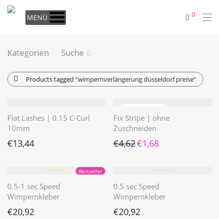
0
MENÜ
Kategorien
Suche
Products tagged
“wimpernverlängerung düsseldorf preise”
Flat Lashes | 0.15 C-Curl
Fix Stripe | ohne
10mm
Zuschneiden
Ursprünglicher Preis war: €4
Aktueller Preis ist: €1
€
13,44
€
4,62
€
1,68
⭐️⭐️⭐️⭐️⭐️
⭐️⭐️⭐️⭐️⭐️
Bestseller
0.5-1 sec Speed
0.5 sec Speed
Wimpernkleber
Wimpernkleber
€
20,92
€
20,92