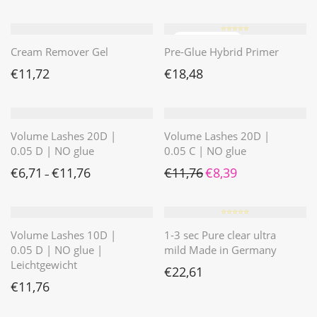
⭐️⭐️⭐️⭐️⭐️
Cream Remover Gel
Pre-Glue Hybrid Primer
€
11,72
€
18,48
Volume Lashes 20D |
Volume Lashes 20D |
0.05 D | NO glue
0.05 C | NO glue
Ursprünglicher Preis war: 
Aktueller Preis ist: 
€
6,71
€
11,76
€
11,76
€
8,39
–
⭐️⭐️⭐️⭐️⭐️
Volume Lashes 10D |
1-3 sec Pure clear ultra
0.05 D | NO glue |
mild Made in Germany
Leichtgewicht
€
22,61
€
11,76