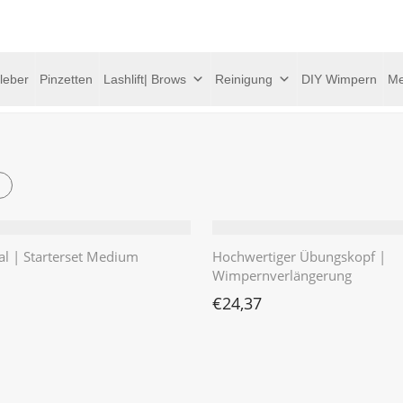
leber
Pinzetten
Lashlift| Brows
Reinigung
DIY Wimpern
Me
al | Starterset Medium
Hochwertiger Übungskopf |
Wimpernverlängerung
€
24,37