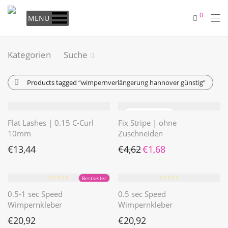
0
MENÜ
Kategorien
Suche
Products tagged
“wimpernverlängerung hannover günstig”
Flat Lashes | 0.15 C-Curl
Fix Stripe | ohne
10mm
Zuschneiden
Ursprünglicher Preis war: €4
Aktueller Preis ist: €1
€
13,44
€
4,62
€
1,68
⭐️⭐️⭐️⭐️⭐️
⭐️⭐️⭐️⭐️⭐️
Bestseller
0.5-1 sec Speed
0.5 sec Speed
Wimpernkleber
Wimpernkleber
€
20,92
€
20,92