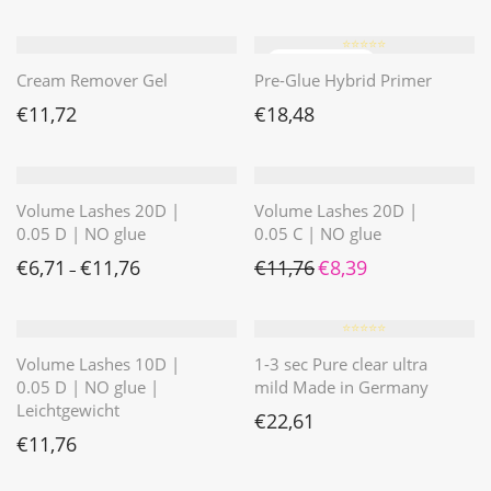
⭐️⭐️⭐️⭐️⭐️
Cream Remover Gel
Pre-Glue Hybrid Primer
€
11,72
€
18,48
Volume Lashes 20D |
Volume Lashes 20D |
0.05 D | NO glue
0.05 C | NO glue
Ursprünglicher Preis war: 
Aktueller Preis ist: 
€
6,71
€
11,76
€
11,76
€
8,39
–
⭐️⭐️⭐️⭐️⭐️
Volume Lashes 10D |
1-3 sec Pure clear ultra
0.05 D | NO glue |
mild Made in Germany
Leichtgewicht
€
22,61
€
11,76