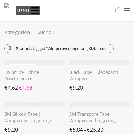
0
MENÜ
Kategorien
Suche
Products tagged
“Wimpernverlängerung Klebeband”
Fix Stripe | ohne
Black Tape | Klebeband
Zuschneiden
Wimpern
Ursprünglicher Preis war: €4,62
Aktueller Preis ist: €1,68.
€
4,62
€
1,68
€
9,20
⭐️⭐️⭐️⭐️⭐️
3M Silikon Tape |
3M Transpore Tape |
Wimpernverlängerung
Wimpernverlängerung
€
9,20
€
5,84
€
25,20
–