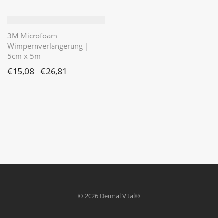
3M Microfoam
Wimpernverlängerung |
5cm x 5m
€
15,08
€
26,81
–
© 2026 Dermal Vital®