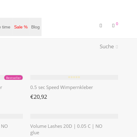
0
 time
Sale %
Blog
Suche
⭐️⭐️⭐️⭐️⭐️
Bestseller
r
0.5 sec Speed Wimpernkleber
€
20,92
| NO
Volume Lashes 20D | 0.05 C | NO
glue