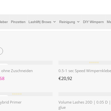
leber
Pinzetten
Lashlift| Brows
Reinigung
DIY Wimpern
Me
⭐️⭐️⭐️⭐️⭐️
 | ohne Zuschneiden
0.5-1 sec Speed Wimpernklebe
rünglicher Preis war: €4,62
Aktueller Preis ist: €1,68.
,68
€
20,92
⭐️⭐️⭐️⭐️⭐️
ybrid Primer
Volume Lashes 20D | 0.05 D 
glue