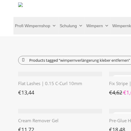
Profi Wimpernshop
Schulung
Wimpern
Wimpernk
Products tagged
“wimpernverlängerung kleber entfernen”
Flat Lashes | 0.15 C-Curl 10mm
Fix Stripe
Ursp
€
13,44
€
4,62
€
1
Cream Remover Gel
Pre-Glue H
€
11,72
€
18,48