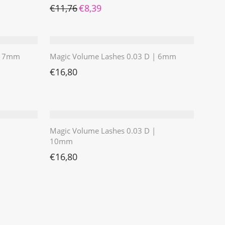
Ursprünglicher Preis war: €11,76
Aktueller Preis ist: €8,39.
€
11,76
€
8,39
 | 7mm
Magic Volume Lashes 0.03 D | 6mm
€
16,80
Magic Volume Lashes 0.03 D |
10mm
€
16,80