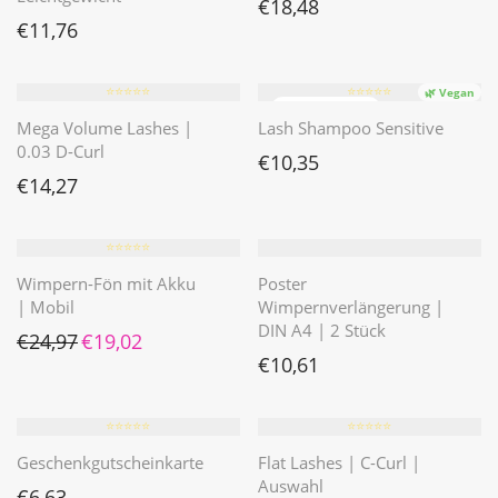
€
18,48
€
11,76
⭐️⭐️⭐️⭐️⭐️
⭐️⭐️⭐️⭐️⭐️
🌿 Vegan
Mega Volume Lashes |
Lash Shampoo Sensitive
0.03 D-Curl
€
10,35
€
14,27
⭐️⭐️⭐️⭐️⭐️
Wimpern-Fön mit Akku
Poster
| Mobil
Wimpernverlängerung |
DIN A4 | 2 Stück
Ursprünglicher Preis war: €24,97
Aktueller Preis ist: €19,02.
€
24,97
€
19,02
€
10,61
⭐️⭐️⭐️⭐️⭐️
⭐️⭐️⭐️⭐️⭐️
Geschenkgutscheinkarte
Flat Lashes | C-Curl |
Auswahl
€
6,63