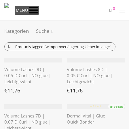
0
MENÜ
Kategorien
Suche
Products tagged
“wimpernverlängerung kleber im auge”
Volume Lashes 9D |
Volume Lashes 8D |
0.05 D Curl | NO glue |
0.05 C Curl | NO glue |
Leichtgewicht
Leichtgewicht
€
11,76
€
11,76
⭐️⭐️⭐️⭐️⭐️
🌿 Vegan
Volume Lashes 7D |
Dermal Vital | Glue
0.07 D Curl | NO glue |
Quick Bonder
Leichtgewicht