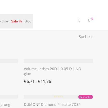
0
 time
Sale %
Blog
Suche
Volume Lashes 20D | 0.05 D | NO
glue
€
6,71
€
11,76
–
⭐️⭐️⭐️⭐️⭐️
Bestseller
gerung
DUMONT Diamond Pinzette 7DSP