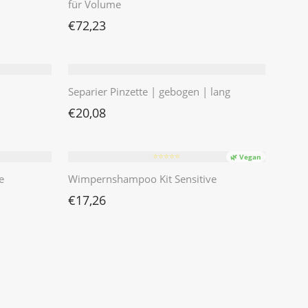
für Volume
€
72,23
Separier Pinzette | gebogen | lang
€
20,08
⭐️⭐️⭐️⭐️⭐️
🌿 Vegan
e
Wimpernshampoo Kit Sensitive
€
17,26