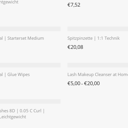
chtgewicht
€
7,52
al | Starterset Medium
Spitzpinzette | 1:1 Technik
€
20,08
al | Glue Wipes
Lash Makeup Cleanser at Hom
€
5,00
€
20,00
–
hes 8D | 0.05 C Curl |
Leichtgewicht