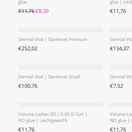
glue
glue | Lei
Ursprünglicher Preis war: €11,76
Aktueller Preis ist: €8,39.
€
11,76
€
8,39
€
11,76
Dermal Vital | Starterset Premium
Dermal Vit
€
252,02
€
134,37
Dermal Vital | Starterset Small
Dermal Vit
€
100,76
€
7,52
Volume Lashes 9D | 0.05 D Curl |
Volume Las
NO glue | Leichtgewicht
NO glue | 
€
11,76
€
11,76