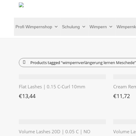
Profi Wimpernshop
Schulung
Wimpern
Wimpernk
Products tagged
“wimpernverlängerung lernen Meschede”
Flat Lashes | 0.15 C-Curl 10mm
Cream Rem
€
13,44
€
11,72
Volume Lashes 20D | 0.05 C | NO
Volume La