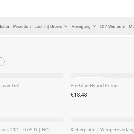
leber
Pinzetten
Lashlift| Brows
Reinigung
DIY Wimpern
Me
⭐️⭐️⭐️⭐️⭐️
over Gel
Pre-Glue Hybrid Primer
€
18,48
shes 10D | 0.05 D | NO
Kleberplatte | Wimpernverlän