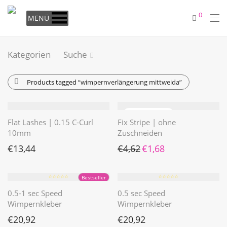
0
MENÜ
Kategorien
Suche
Products tagged
“wimpernverlängerung mittweida”
Flat Lashes | 0.15 C-Curl
Fix Stripe | ohne
10mm
Zuschneiden
Ursprünglicher Preis war: €4
Aktueller Preis ist: €1
€
13,44
€
4,62
€
1,68
⭐️⭐️⭐️⭐️⭐️
⭐️⭐️⭐️⭐️⭐️
Bestseller
0.5-1 sec Speed
0.5 sec Speed
Wimpernkleber
Wimpernkleber
€
20,92
€
20,92