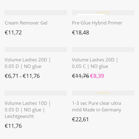
⭐️⭐️⭐️⭐️⭐️
Cream Remover Gel
Pre-Glue Hybrid Primer
€
11,72
€
18,48
Volume Lashes 20D |
Volume Lashes 20D |
0.05 D | NO glue
0.05 C | NO glue
Ursprünglicher Preis war: 
Aktueller Preis ist: 
€
6,71
€
11,76
€
11,76
€
8,39
–
⭐️⭐️⭐️⭐️⭐️
Volume Lashes 10D |
1-3 sec Pure clear ultra
0.05 D | NO glue |
mild Made in Germany
Leichtgewicht
€
22,61
€
11,76