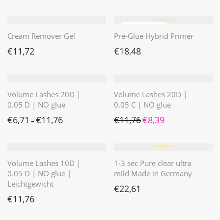
⭐️⭐️⭐️⭐️⭐️
Cream Remover Gel
Pre-Glue Hybrid Primer
€
11,72
€
18,48
Volume Lashes 20D |
Volume Lashes 20D |
0.05 D | NO glue
0.05 C | NO glue
Ursprünglicher Preis war: 
Aktueller Preis ist: 
€
6,71
€
11,76
€
11,76
€
8,39
–
⭐️⭐️⭐️⭐️⭐️
Volume Lashes 10D |
1-3 sec Pure clear ultra
0.05 D | NO glue |
mild Made in Germany
Leichtgewicht
€
22,61
€
11,76