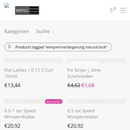
0
MENÜ
Kategorien
Suche
Products tagged
“wimpernverlängerung natural look”
Flat Lashes | 0.15 C-Curl
Fix Stripe | ohne
10mm
Zuschneiden
Ursprünglicher Preis war: €4
Aktueller Preis ist: €1
€
13,44
€
4,62
€
1,68
⭐️⭐️⭐️⭐️⭐️
⭐️⭐️⭐️⭐️⭐️
Bestseller
0.5-1 sec Speed
0.5 sec Speed
Wimpernkleber
Wimpernkleber
€
20,92
€
20,92