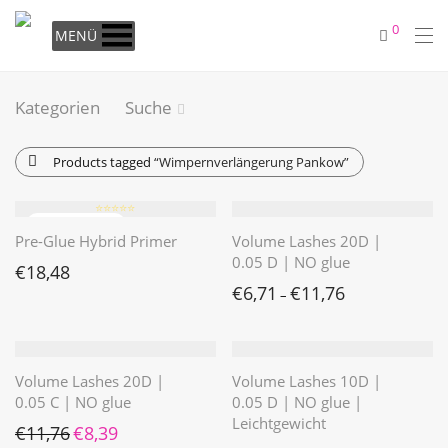
0
MENÜ
Kategorien
Suche
Products tagged
“Wimpernverlängerung Pankow”
⭐️⭐️⭐️⭐️⭐️
Pre-Glue Hybrid Primer
Volume Lashes 20D |
0.05 D | NO glue
€
18,48
€
6,71
€
11,76
–
Volume Lashes 20D |
Volume Lashes 10D |
0.05 C | NO glue
0.05 D | NO glue |
Leichtgewicht
Ursprünglicher Preis war: €11,76
Aktueller Preis ist: €8,39.
€
11,76
€
8,39