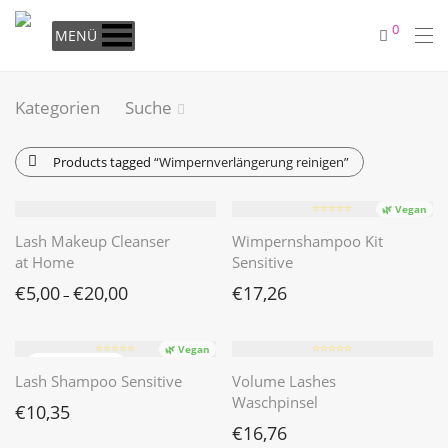
0
MENÜ
Kategorien
Suche
Products tagged
“Wimpernverlängerung reinigen”
⭐️⭐️⭐️⭐️⭐️
🌿 Vegan
Lash Makeup Cleanser
Wimpernshampoo Kit
at Home
Sensitive
€
5,00
€
20,00
€
17,26
–
⭐️⭐️⭐️⭐️⭐️
⭐️⭐️⭐️⭐️⭐️
🌿 Vegan
Lash Shampoo Sensitive
Volume Lashes
Waschpinsel
€
10,35
€
16,76