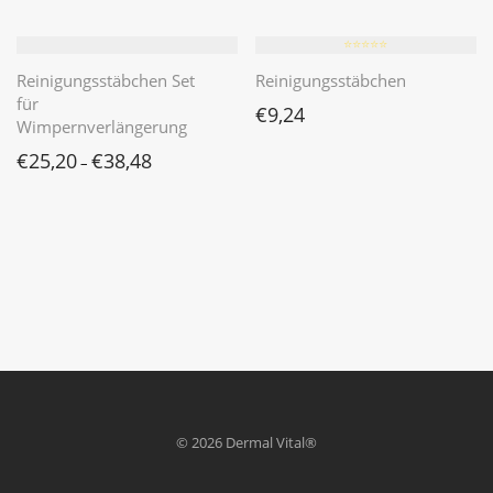
⭐️⭐️⭐️⭐️⭐️
Reinigungsstäbchen Set
Reinigungsstäbchen
für
€
9,24
Wimpernverlängerung
€
25,20
€
38,48
–
© 2026 Dermal Vital®